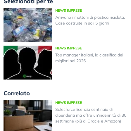
Selezionati per te
NEWS IMPRESE
Arrivano i mattoni di plastica riciclata.
Case costruite in soli 5 giorni
NEWS IMPRESE
Top manager italiani, la classifica dei
migliori nel 2026
Correlato
NEWS IMPRESE
Salesforce licenzia centinaia di
dipendenti ma offre un’indennità di 30
settimane (più di Oracle e Amazon)