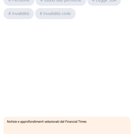
#
Pensione
#
Guida alla pensione
#
Legge 104
#
Invalidità
#
Invalidità civile