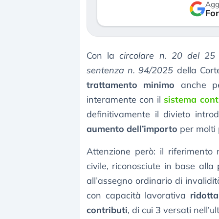
Agg
verso le (…)
Fon
3 agosto 2026
Con la
circolare n. 20 del 25
sentenza n. 94/2025
della Corte
trattamento minimo
anche p
interamente con il
sistema cont
definitivamente il divieto intr
aumento dell’importo
per molti 
Attenzione però: il riferimento 
civile, riconosciute in base alla 
all’assegno ordinario di invalidi
con capacità lavorativa
ridott
contributi
, di cui 3 versati nel