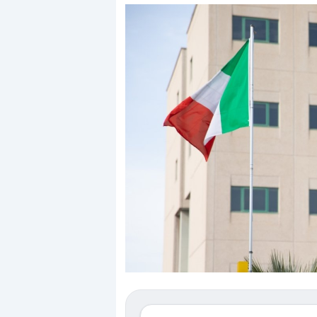
Dalle valutazioni estr
correzione. Cosa sta g
repricing degli asset?
Gli investitori stanno 
mostrando segni di s