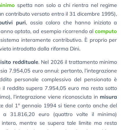
minimo
spetta non solo a chi rientra nel regime
un contributo versato entro il 31 dicembre 1995),
butivi puri
, ossia coloro che hanno iniziato a
hanno optato, ad esempio ricorrendo al
computo
l sistema interamente contributivo. È proprio per
vieto introdotto dalla riforma Dini.
isito reddituale
. Nel 2026 il trattamento minimo
sia 7.954,05 euro annui: pertanto, l’integrazione
eddito personale complessivo del pensionato è
ce il reddito supera 7.954,05 euro ma resta sotto
imo), l’integrazione viene riconosciuta in
misura
ate dal 1° gennaio 1994 si tiene conto anche del
re a 31.816,20 euro (quattro volte il minimo)
r intero, mentre se supera tale limite ma resta