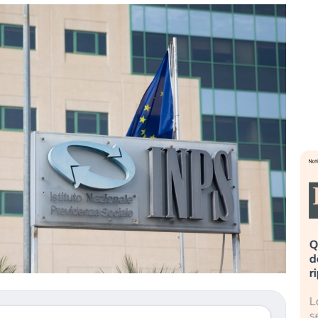
eme alla
«La mia vita è rovinata». Investitori
Q
uidando il
in preda al panico dopo lo scoppio
d
della bolla AI
r
finalmente
Il crollo della bolla AI travolge il
L
tanchezza
Kospi, mentre gli investitori retail (…)
s