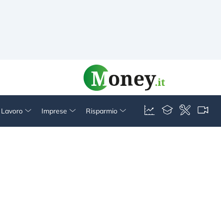
& Lavoro
Imprese
Risparmio