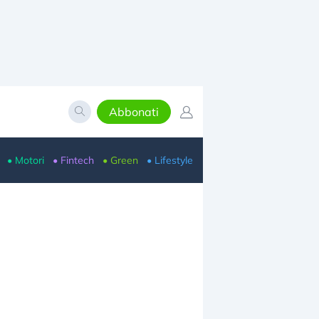
Abbonati
• Motori
• Fintech
• Green
• Lifestyle