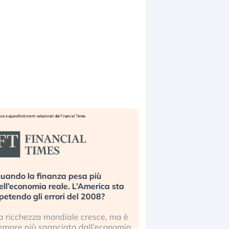
uando la finanza pesa più
Russia e Cina pronti
ell’economia reale. L’America sta
Starlink. Gli investit
ipetendo gli errori del 2008?
sottovalutando il ris
a ricchezza mondiale cresce, ma è
Gli investitori tech c
empre più sganciata dall’economia
ignorare il rischio geop