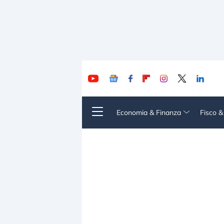
Economia & Finanza
Fisco 