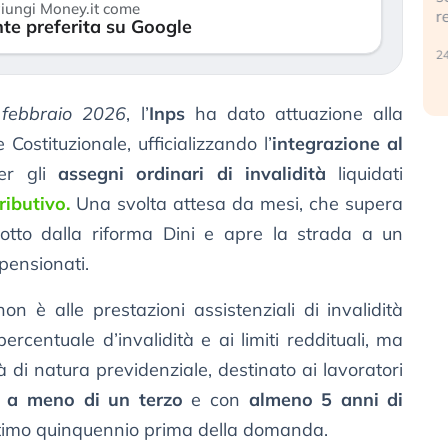
iungi Money.it come
r
te preferita su Google
30 luglio 2026
24
 febbraio 2026
, l’
Inps
ha dato attuazione alla
 Costituzionale, ufficializzando l’
integrazione al
er gli
assegni ordinari di invalidità
liquidati
ributivo.
Una svolta attesa da mesi, che supera
odotto dalla riforma Dini e apre la strada a un
pensionati.
non è alle prestazioni assistenziali di invalidità
percentuale d’invalidità e ai limiti reddituali, ma
tà di natura previdenziale, destinato ai lavoratori
a a meno di un terzo
e con
almeno 5 anni di
l’ultimo quinquennio prima della domanda.