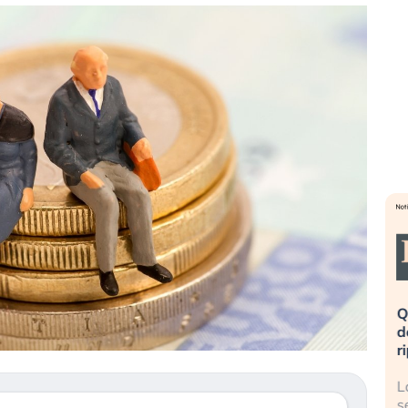
a». Investitori
Quando la finanza pesa più
R
po lo scoppio
dell’economia reale. L’America sta
S
ripetendo gli errori del 2008?
s
travolge il
La ricchezza mondiale cresce, ma è
G
itori retail (…)
sempre più sganciata dall’economia
i