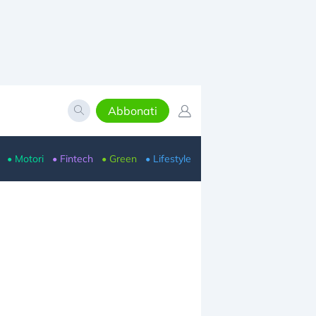
Abbonati
• Motori
• Fintech
• Green
• Lifestyle