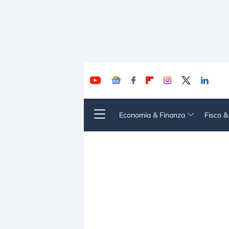
Economia & Finanza
Fisco 