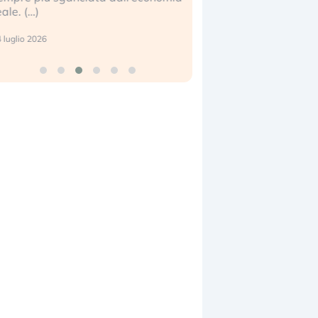
center e le big (…)
7 luglio 2026
9 luglio 2026