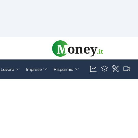
& Lavoro
Imprese
Risparmio