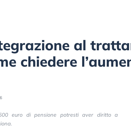
ntegrazione al trat
e chiedere l’aumen
46
0 euro di pensione potresti aver diritto a
iona.