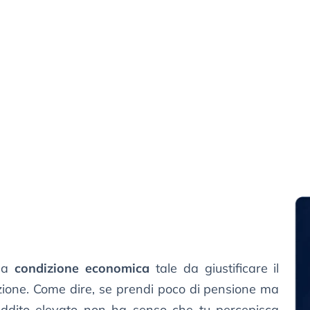
una
condizione economica
tale da giustificare il
azione. Come dire, se prendi poco di pensione ma
reddito elevato non ha senso che tu percepisca