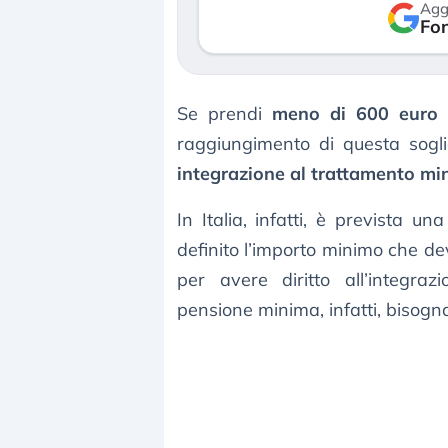
Agg
rso le (…)
Fon
30 luglio 2026
gosto 2026
Se prendi
meno di 600 euro 
raggiungimento di questa sogli
integrazione al trattamento mi
In Italia, infatti, è prevista 
definito l’importo minimo che de
per avere diritto all’integra
pensione minima, infatti, bisogna