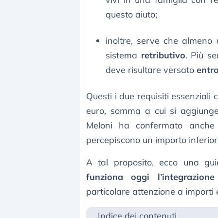
questo aiuto;
inoltre, serve che almeno u
sistema
retributivo
. Più s
deve risultare versato
entr
Questi i due requisiti essenzial
euro, somma a cui si aggiung
Meloni ha confermato anche 
percepiscono un importo inferior
A tal proposito, ecco una g
funziona oggi l’integrazio
particolare attenzione a importi e
Indice dei contenuti