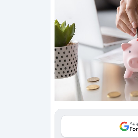
Dalle valutazioni estr
correzione. Cosa sta g
repricing degli asset?
Gli investitori stanno 
mostrando segni di s
Agg
verso le (…)
Fon
3 agosto 2026