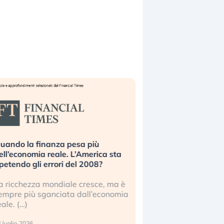
uando la finanza pesa più
Russia e Cina pronti
ell’economia reale. L’America sta
Starlink. Gli investit
ipetendo gli errori del 2008?
sottovalutando il ris
a ricchezza mondiale cresce, ma è
Gli investitori tech c
empre più sganciata dall’economia
ignorare il rischio geop
eale. (…)
17 luglio 2026
 luglio 2026