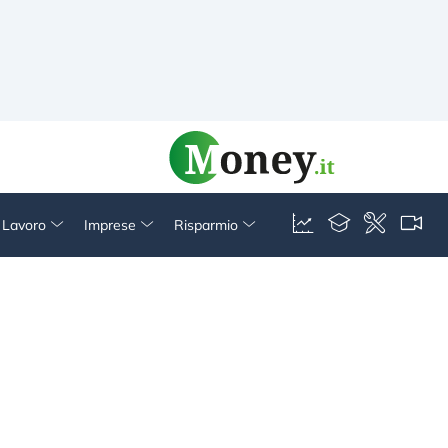
& Lavoro
Imprese
Risparmio