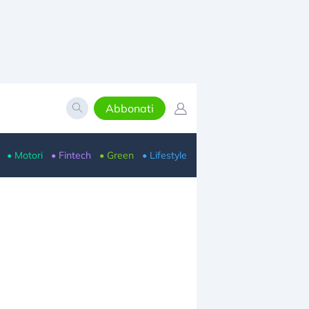
Abbonati
• Motori
• Fintech
• Green
• Lifestyle