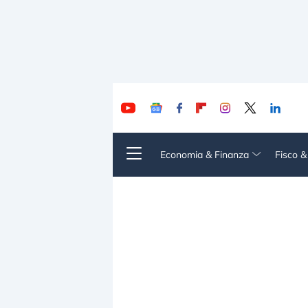
Economia & Finanza
Fisco 