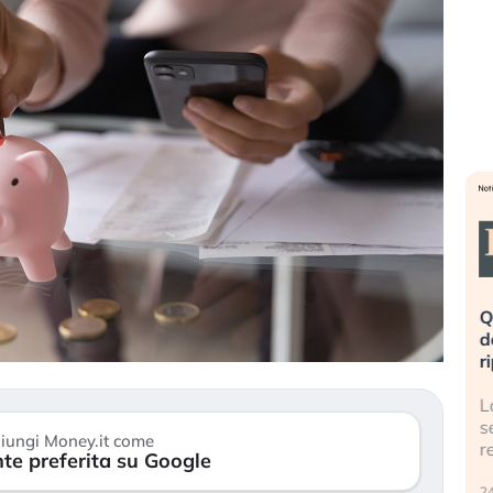
eme alla
«La mia vita è rovinata». Investitori
Q
uidando il
in preda al panico dopo lo scoppio
d
della bolla AI
r
finalmente
Il crollo della bolla AI travolge il
L
tanchezza
Kospi, mentre gli investitori retail (…)
s
iungi Money.it come
r
te preferita su Google
30 luglio 2026
24