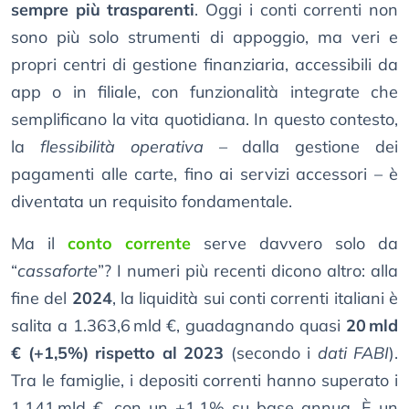
sempre più trasparenti
. Oggi i conti correnti non
sono più solo strumenti di appoggio, ma veri e
propri centri di gestione finanziaria, accessibili da
app o in filiale, con funzionalità integrate che
semplificano la vita quotidiana. In questo contesto,
la
flessibilità operativa
– dalla gestione dei
pagamenti alle carte, fino ai servizi accessori – è
diventata un requisito fondamentale.
Ma il
conto corrente
serve davvero solo da
“
cassaforte
”? I numeri più recenti dicono altro: alla
fine del
2024
, la liquidità sui conti correnti italiani è
salita a 1.363,6 mld €, guadagnando quasi
20 mld
€ (+1,5%) rispetto al 2023
(secondo i
dati FABI
).
Tra le famiglie, i depositi correnti hanno superato i
1.141 mld €, con un +1,1% su base annua. È un