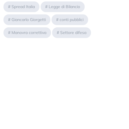
#
Spread Italia
#
Legge di Bilancio
#
Giancarlo Giorgetti
#
conti pubblici
#
Manovra correttiva
#
Settore difesa