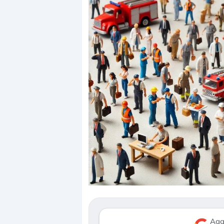
Dalle valutazioni estr
correzione. Cosa sta g
repricing degli asset?
Gli investitori stanno 
mostrando segni di s
Agg