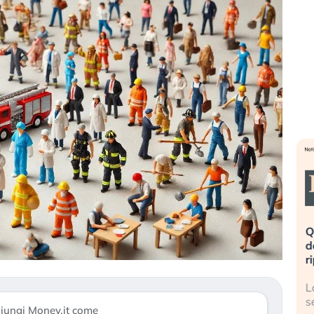
eme alla
«La mia vita è rovinata». Investitori
Q
uidando il
in preda al panico dopo lo scoppio
d
della bolla AI
r
finalmente
Il crollo della bolla AI travolge il
L
tanchezza
Kospi, mentre gli investitori retail (…)
s
iungi Money.it come