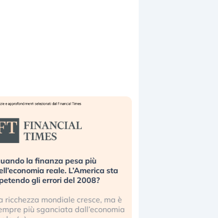
uando la finanza pesa più
Russia e Cina pronti
ell’economia reale. L’America sta
Starlink. Gli investit
ipetendo gli errori del 2008?
sottovalutando il ris
a ricchezza mondiale cresce, ma è
Gli investitori tech c
empre più sganciata dall’economia
ignorare il rischio geop