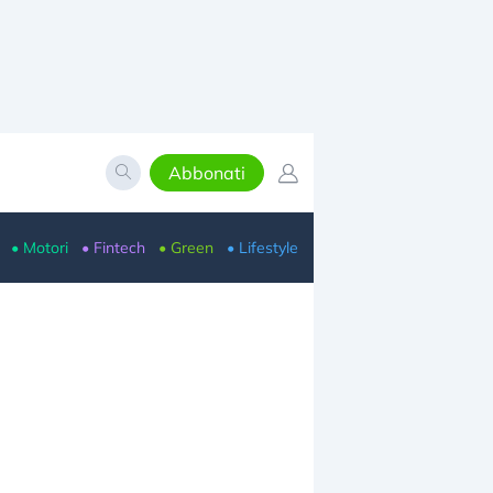
Abbonati
• Motori
• Fintech
• Green
• Lifestyle