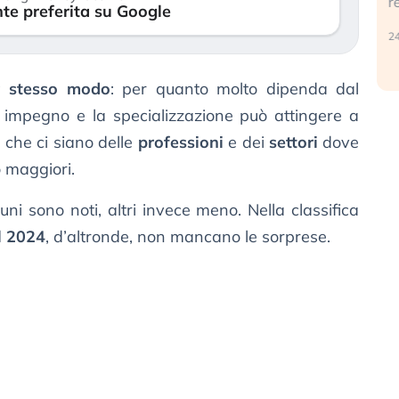
r
te preferita su Google
30 luglio 2026
24
la stesso modo
: per quanto molto dipenda dal
 impegno e la specializzazione può attingere a
e che ci siano delle
professioni
e dei
settori
dove
 maggiori.
uni sono noti, altri invece meno. Nella classifica
el 2024
, d’altronde, non mancano le sorprese.