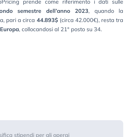
bPricing prende come riferimento i dati sulle
condo semestre dell’anno 2023
, quando la
a, pari a circa
44.893$
(circa 42.000€), resta tra
l’Europa
, collocandosi al 21° posto su 34.
ifica stipendi per gli operai