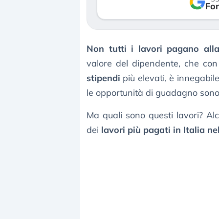
verso le (…)
Fon
3 agosto 2026
Non tutti i lavori pagano al
valore del dipendente, che con
stipendi
più elevati, è innegabil
le opportunità di guadagno sono
Ma quali sono questi lavori? Alc
dei
lavori più pagati in Italia n