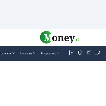
& Lavoro
Imprese
Risparmio