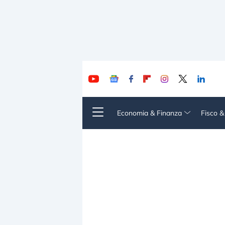
Economia & Finanza
Fisco 