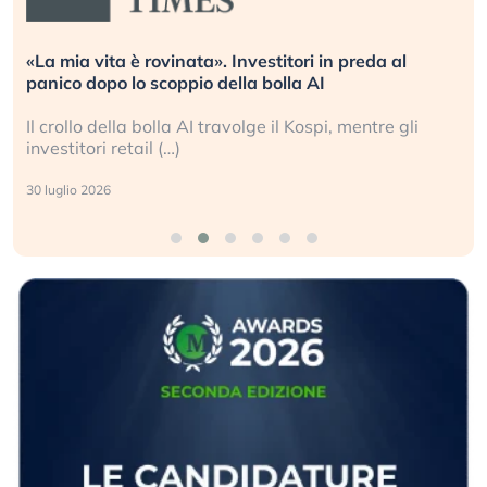
stitori in preda al
Quando la finanza pesa più del
bolla AI
L’America sta ripetendo gli erro
 il Kospi, mentre gli
La ricchezza mondiale cresce, 
sganciata dall’economia reale. (
24 luglio 2026