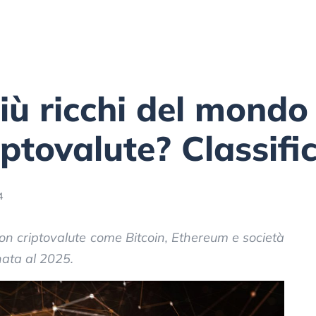
più ricchi del mondo
riptovalute? Classif
4
con criptovalute come Bitcoin, Ethereum e società
nata al 2025.