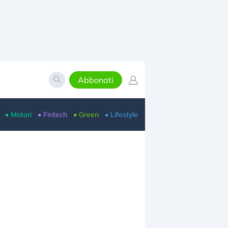
Abbonati
• Motori
• Fintech
• Green
• Lifestyle