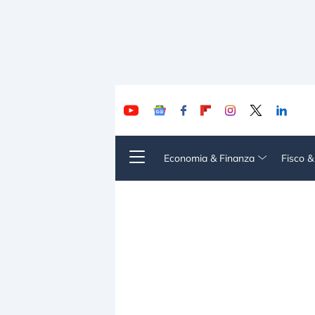
Economia & Finanza
Fisco 