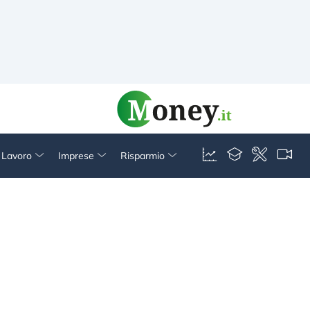
& Lavoro
Imprese
Risparmio