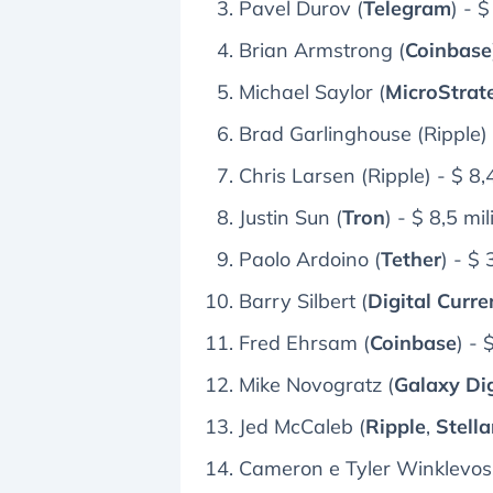
Pavel Durov (
Telegram
) - $
Brian Armstrong (
Coinbase
Michael Saylor (
MicroStrat
Brad Garlinghouse (Ripple) 
Chris Larsen (Ripple) - $ 8,4
Justin Sun (
Tron
) - $ 8,5 mil
Paolo Ardoino (
Tether
) - $ 
Barry Silbert (
Digital Curr
Fred Ehrsam (
Coinbase
) - 
Mike Novogratz (
Galaxy Dig
Jed McCaleb (
Ripple
,
Stella
Cameron e Tyler Winklevos