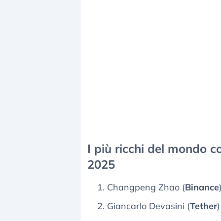
I più ricchi del mondo co
2025
Changpeng Zhao (
Binance
Giancarlo Devasini (
Tether
)