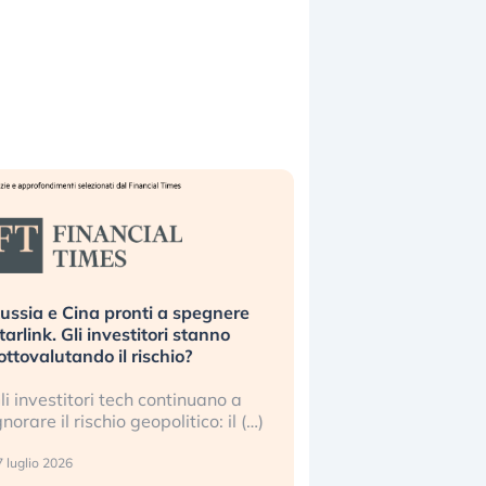
ussia e Cina pronti a spegnere
La grande operazion
tarlink. Gli investitori stanno
insabbiamento sui da
ottovalutando il rischio?
l’AI, spiegata sul Fi
li investitori tech continuano a
Le regole sulla trasp
gnorare il rischio geopolitico: il (…)
sembrano non valere 
center e le big (…)
 luglio 2026
9 luglio 2026