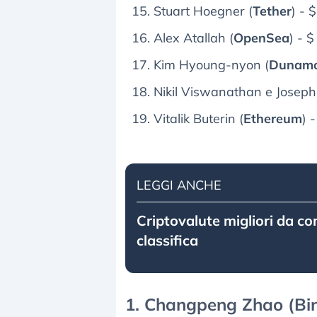
Stuart Hoegner (
Tether
) - 
Alex Atallah (
OpenSea
) - $
Kim Hyoung-nyon (
Dunam
Nikil Viswanathan e Joseph
Vitalik Buterin (
Ethereum
) 
LEGGI ANCHE
Criptovalute migliori da co
classifica
1. Changpeng Zhao (Bina