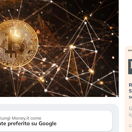
». Investitori
Quando la finanza pesa più
R
o lo scoppio
dell’economia reale. L’America sta
S
ripetendo gli errori del 2008?
s
travolge il
La ricchezza mondiale cresce, ma è
G
itori retail (…)
sempre più sganciata dall’economia
i
iungi Money.it come
reale. (…)
te preferita su Google
17
24 luglio 2026