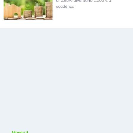
al 2,95% diventano 1.000 € a
scadenza
Money.it