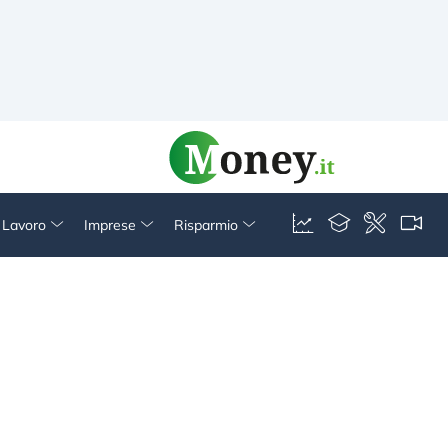
& Lavoro
Imprese
Risparmio