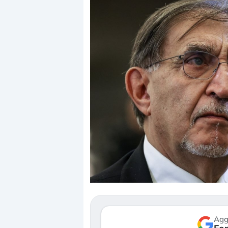
Dalle valutazioni es
correzione. Cosa sta
repricing degli asset
Gli investitori stann
mostrando segni di 
verso le (…)
Agg
3 agosto 2026