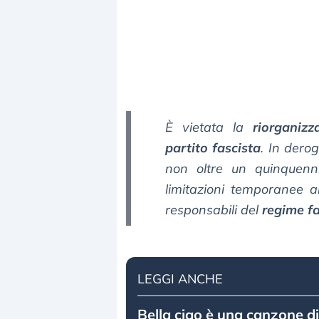
È vietata la
riorganizz
partito fascista
. In derog
non oltre un quinquennio
limitazioni temporanee al 
responsabili del
regime fa
LEGGI ANCHE
Bella ciao è una canzone di