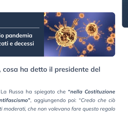
izio pandemia
zati e decessi
 cosa ha detto il presidente del
a La Russa ha spiegato che
“
nella Costituzione
antifascismo
”
, aggiungendo poi: “
Credo che ciò
iti moderati, che non volevano fare questo regalo