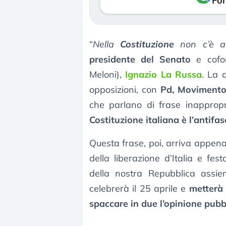
Fon
“
Nella
Costituzione
non c’è alc
presidente del Senato
e cofon
Meloni),
Ignazio La Russa
. La 
opposizioni, con
Pd, Movimento 
che parlano di frase inapprop
Costituzione italiana è l’antifa
Questa frase, poi, arriva appena
della liberazione d’Italia e fe
della nostra Repubblica assi
celebrerà il 25 aprile e
metterà 
spaccare in due l’opinione pubb