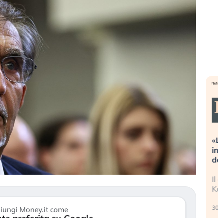
treme alla
«La mia vita è rovinata». Investitori
 guidando il
in preda al panico dopo lo scoppio
?
della bolla AI
o finalmente
Il crollo della bolla AI travolge il
stanchezza
Kospi, mentre gli investitori retail (…)
30 luglio 2026
iungi Money.it come