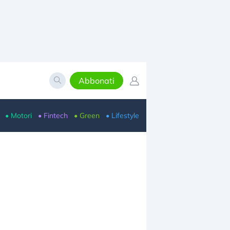
Abbonati
• Motori
• Fintech
• Green
• Lifestyle