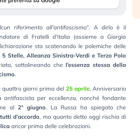
te preferita su Google
un riferimento all’antifascismo
”. A dirlo è il
datore di Fratelli d’Italia (assieme a Giorgia
dichiarazione sta scatenando le polemiche delle
5 Stelle, Alleanza Sinistra-Verdi e Terzo Polo
riata, sottolineando che
l’essenza stessa della
scismo
.
 quattro giorni prima del
25 aprile
, Anniversario
sta antifascista per eccellenza, nonché fondante
eme al
2° giugno
. La Russa ha spiegato che
tutti d’accordo
, ma quanto detto oggi rischia di
lica
ancor prima delle celebrazioni.