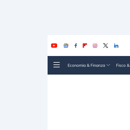
Economia & Finanza
Fisco 