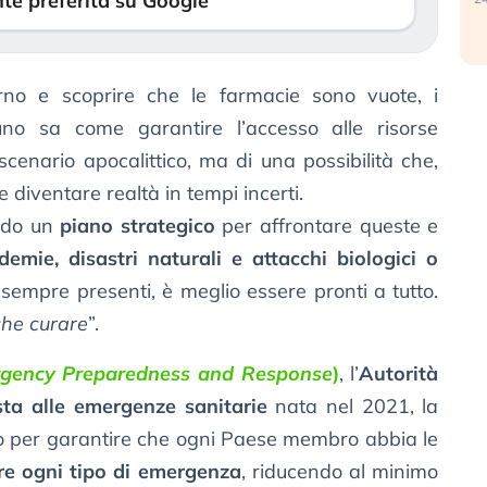
te preferita su Google
rno e scoprire che le farmacie sono vuote, i
uno sa come garantire l’accesso alle risorse
 scenario apocalittico, ma di una possibilità che,
 diventare realtà in tempi incerti.
ndo un
piano strategico
per affrontare queste e
emie, disastri naturali e attacchi biologici o
o sempre presenti, è meglio essere pronti a tutto.
che curare
”.
gency Preparedness and Response
)
, l’
Autorità
sta alle emergenze sanitarie
nata nel 2021, la
 per garantire che ogni Paese membro abbia le
are ogni tipo di emergenza
, riducendo al minimo