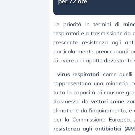
per 72 ore
Le priorità in termini di
mina
respiratori e a trasmissione da c
crescente resistenza agli antib
particolarmente preoccupanti pe
di avere un impatto devastante s
I
virus respiratori
, come quell
rappresentano una minaccia co
tutta la capacità di causare grav
trasmesse da
vettori come zan
climatici e dall’inquinamento, 
per la Commissione Europea. 
resistenza agli antibiotici (A