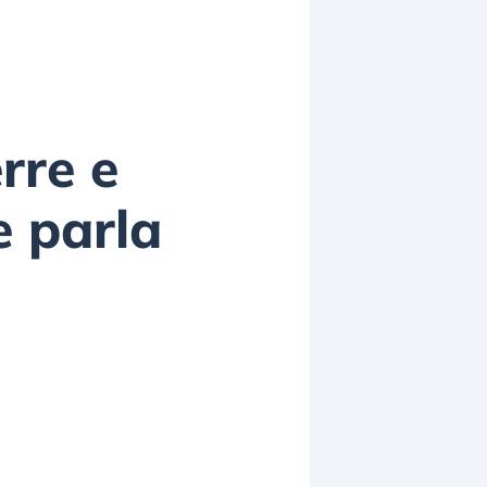
rre e
e parla