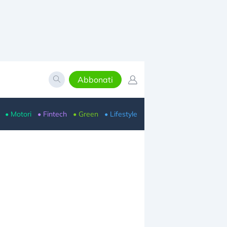
Abbonati
• Motori
• Fintech
• Green
• Lifestyle