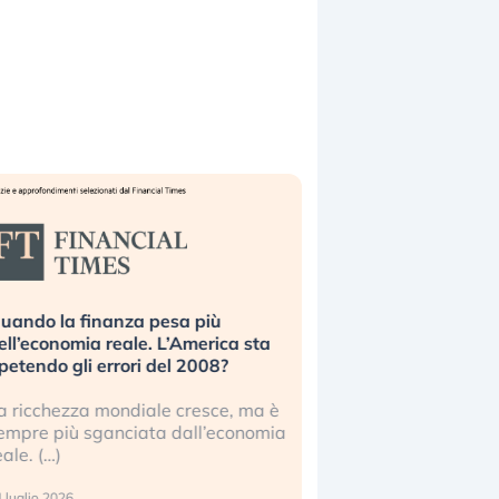
uando la finanza pesa più
Russia e Cina pronti
ell’economia reale. L’America sta
Starlink. Gli investit
ipetendo gli errori del 2008?
sottovalutando il ris
a ricchezza mondiale cresce, ma è
Gli investitori tech c
empre più sganciata dall’economia
ignorare il rischio geop
eale. (…)
17 luglio 2026
 luglio 2026