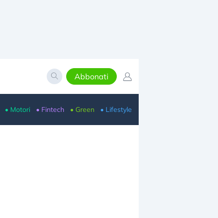
Abbonati
• Motori
• Fintech
• Green
• Lifestyle