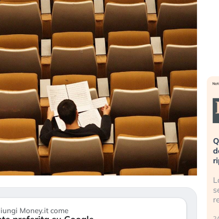
ovinata». Investitori
Quando la finanza pesa più
ico dopo lo scoppio
dell’economia reale. L’America sta
ripetendo gli errori del 2008?
lla AI travolge il
La ricchezza mondiale cresce, ma è
 investitori retail (…)
sempre più sganciata dall’economi
reale. (…)
iungi Money.it come
24 luglio 2026