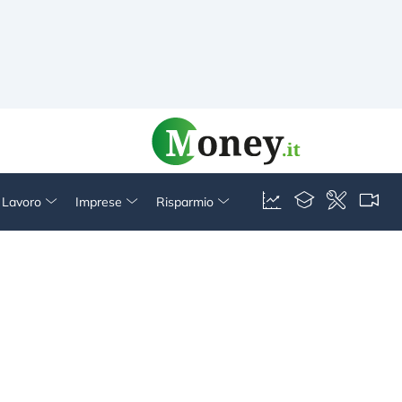
& Lavoro
Imprese
Risparmio