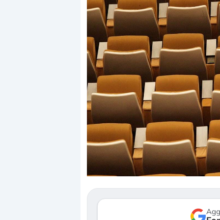
Dalle valutazioni estreme alla
«La mia vita è r
correzione. Cosa sta guidando il
in preda al pan
repricing degli asset?
della bolla AI
Gli investitori stanno finalmente
Il crollo della bo
mostrando segni di stanchezza
Kospi, mentre gli
verso le (…)
30 luglio 2026
Agg
3 agosto 2026