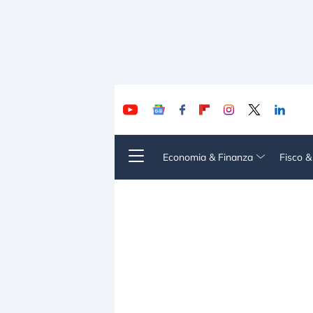
Economia & Finanza
Fisco 