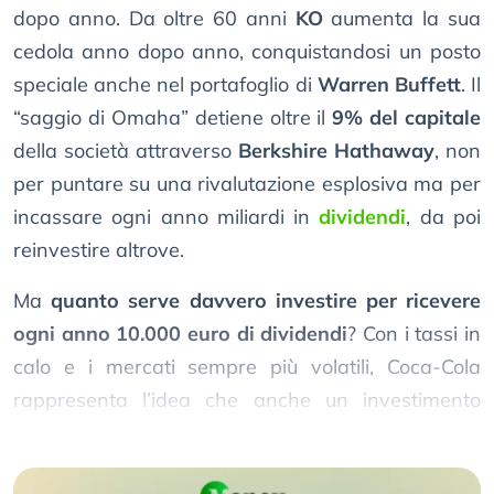
dopo anno. Da oltre 60 anni
KO
aumenta la sua
cedola anno dopo anno, conquistandosi un posto
speciale anche nel portafoglio di
Warren Buffett
. Il
“saggio di Omaha” detiene oltre il
9% del capitale
della società attraverso
Berkshire Hathaway
, non
per puntare su una rivalutazione esplosiva ma per
incassare ogni anno miliardi in
dividendi
, da poi
reinvestire altrove.
Ma
quanto serve davvero investire per ricevere
ogni anno 10.000 euro di dividendi
? Con i tassi in
calo e i mercati sempre più volatili, Coca-Cola
rappresenta l’idea che anche un investimento
“noioso” paga.