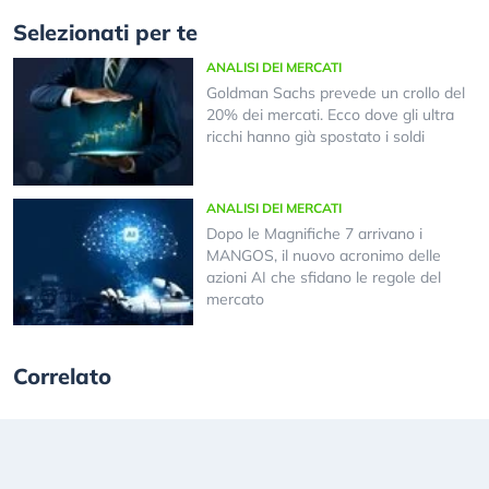
Selezionati per te
ANALISI DEI MERCATI
Goldman Sachs prevede un crollo del
20% dei mercati. Ecco dove gli ultra
ricchi hanno già spostato i soldi
ANALISI DEI MERCATI
Dopo le Magnifiche 7 arrivano i
MANGOS, il nuovo acronimo delle
azioni AI che sfidano le regole del
mercato
Correlato