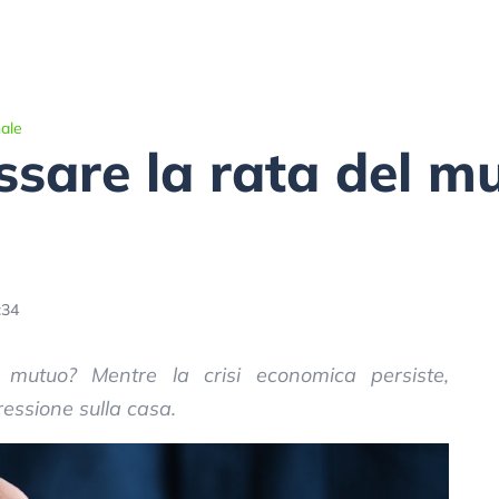
ale
sare la rata del m
:34
mutuo? Mentre la crisi economica persiste,
essione sulla casa.