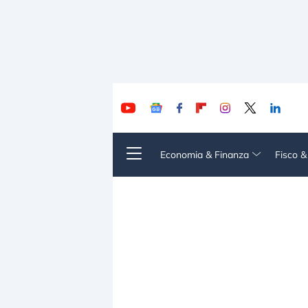
Economia & Finanza
Fisco 