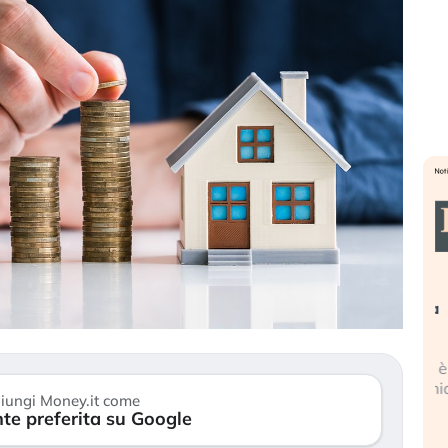
». Investitori
Quando la finanza pesa più
R
o lo scoppio
dell’economia reale. L’America sta
S
ripetendo gli errori del 2008?
s
travolge il
La ricchezza mondiale cresce, ma è
G
itori retail (…)
sempre più sganciata dall’economia
i
iungi Money.it come
reale. (…)
te preferita su Google
17
24 luglio 2026