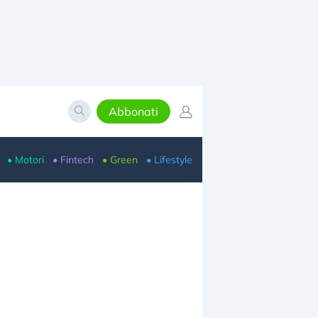
Abbonati
• Motori
• Fintech
• Green
• Lifestyle