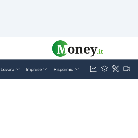
& Lavoro
Imprese
Risparmio