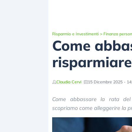
Risparmio e Investimenti
>
Finanza person
Come abbas
risparmiare
Claudia Cervi
15 Dicembre 2025 - 14
Come abbassare la rata del 
scopriamo come alleggerire la pr