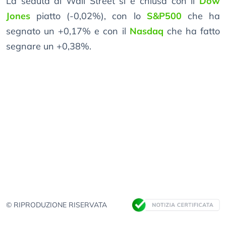
La seduta di Wall Street si è chiusa con il
Dow
Jones
piatto (-0,02%), con lo
S&P500
che ha
segnato un +0,17% e con il
Nasdaq
che ha fatto
segnare un +0,38%.
© RIPRODUZIONE RISERVATA