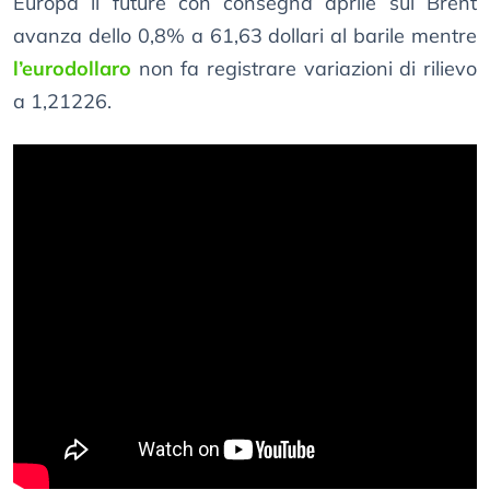
Europa il future con consegna aprile sul Brent
avanza dello 0,8% a 61,63 dollari al barile mentre
l’eurodollaro
non fa registrare variazioni di rilievo
a 1,21226.