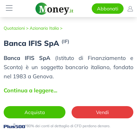
Abbonati
Quotazioni >
Azionario Italia >
(IF)
Banca IFIS SpA
Banca IFIS SpA
(Istituto di Finanziamento e
Sconto) è un soggetto bancario italiano, fondato
nel 1983 a Genova.
Continua a leggere...
Acquista
Vendi
*80% dei conti al dettaglio di CFD perdono denaro.