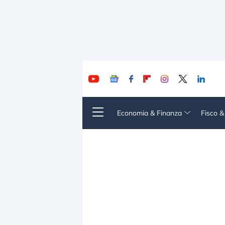
Economia & Finanza
Fisco 