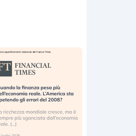
uando la finanza pesa più
Russia e Cina pronti
ell’economia reale. L’America sta
Starlink. Gli investit
ipetendo gli errori del 2008?
sottovalutando il ris
a ricchezza mondiale cresce, ma è
Gli investitori tech c
empre più sganciata dall’economia
ignorare il rischio geop
eale. (…)
17 luglio 2026
 luglio 2026