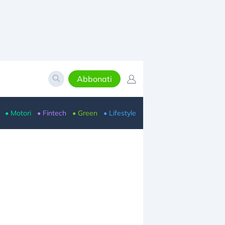
Abbonati
• Motori
• Fintech
• Green
• Lifestyle