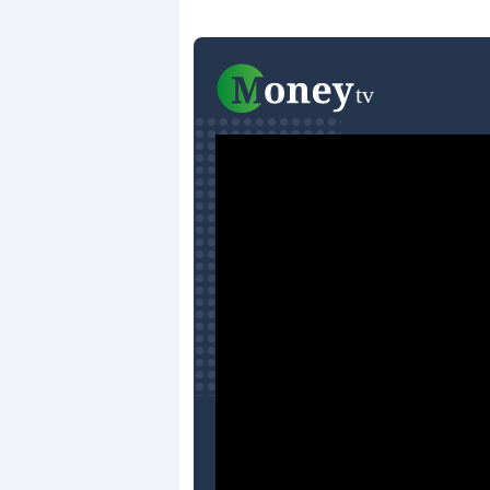
Dalle valutazioni estr
correzione. Cosa sta g
repricing degli asset?
Gli investitori stanno 
mostrando segni di s
verso le (…)
3 agosto 2026