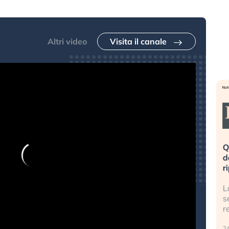
Altri video
Visita il canale
eme alla
«La mia vita è rovinata». Investitori
Q
uidando il
in preda al panico dopo lo scoppio
d
della bolla AI
r
finalmente
Il crollo della bolla AI travolge il
L
tanchezza
Kospi, mentre gli investitori retail (…)
s
r
30 luglio 2026
24