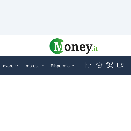
& Lavoro
Imprese
Risparmio