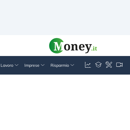
& Lavoro
Imprese
Risparmio