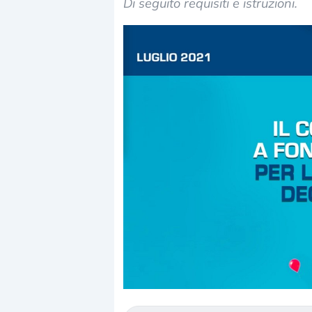
Di seguito requisiti e istruzioni.
Dalle valutazioni estr
correzione. Cosa sta g
repricing degli asset?
Gli investitori stanno 
mostrando segni di s