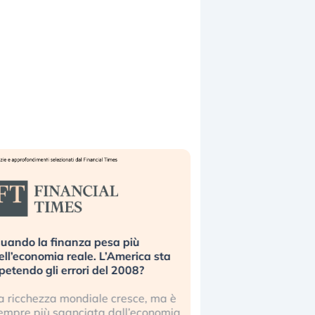
uando la finanza pesa più
Russia e Cina pronti
ell’economia reale. L’America sta
Starlink. Gli investit
ipetendo gli errori del 2008?
sottovalutando il ris
a ricchezza mondiale cresce, ma è
Gli investitori tech c
empre più sganciata dall’economia
ignorare il rischio geop