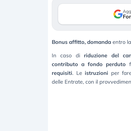
verso le (…)
Agg
Fon
3 agosto 2026
Bonus affitto, domanda
entro l
In caso di
riduzione del ca
contributo a fondo perduto
f
requisiti
. Le
istruzioni
per fare
delle Entrate, con il provvediment