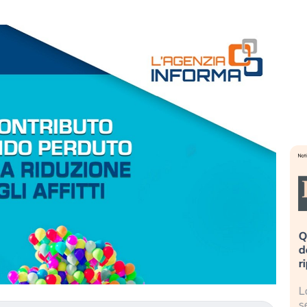
eme alla
«La mia vita è rovinata». Investitori
Q
uidando il
in preda al panico dopo lo scoppio
d
della bolla AI
r
finalmente
Il crollo della bolla AI travolge il
L
tanchezza
Kospi, mentre gli investitori retail (…)
s