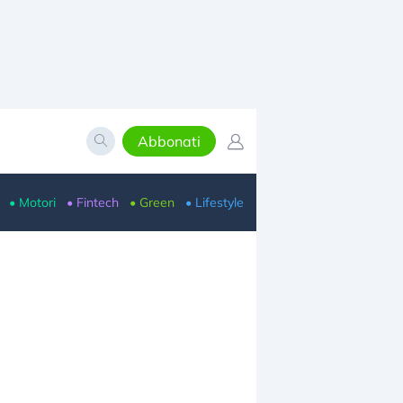
Abbonati
• Motori
• Fintech
• Green
• Lifestyle