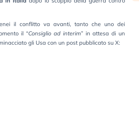
 in Italia
dopo lo scoppio della guerra contro
ei il conflitto va avanti, tanto che uno dei
omento il “
Consiglio ad interim
” in attesa di un
minacciato gli Usa con un post pubblicato su X: