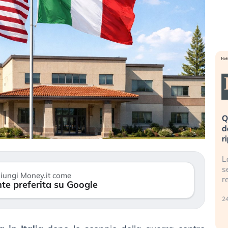
eme alla
«La mia vita è rovinata». Investitori
Q
uidando il
in preda al panico dopo lo scoppio
d
della bolla AI
r
finalmente
Il crollo della bolla AI travolge il
L
tanchezza
Kospi, mentre gli investitori retail (…)
s
iungi Money.it come
r
te preferita su Google
30 luglio 2026
24