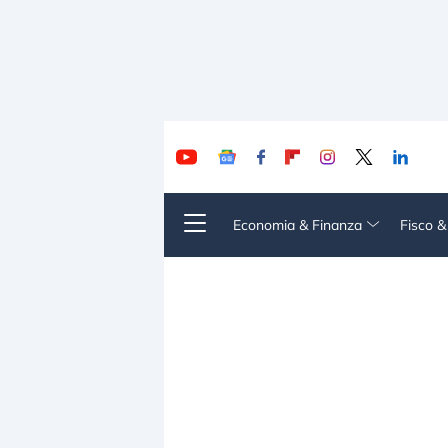
Economia & Finanza
Fisco 