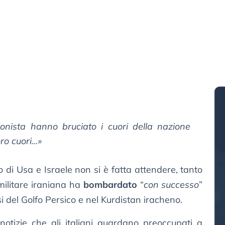
ionista hanno bruciato i cuori della nazione
o cuori...»
o di Usa e Israele non si è fatta attendere, tanto
militare iraniana ha
bombardato
“
con successo
”
i del Golfo Persico e nel Kurdistan iracheno.
otizie che gli italiani guardano preoccupati a