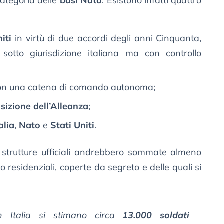
categoria delle
basi Nato
. Esistono infatti quattro
iti
in virtù di due accordi degli anni Cinquanta,
otto giurisdizione italiana ma con controllo
con una catena di comando autonoma;
sizione dell’Alleanza
;
alia
,
Nato
e
Stati Uniti
.
0 strutture ufficiali andrebbero sommate almeno
o residenziali, coperte da segreto e delle quali si
 in Italia si stimano circa
13.000 soldati