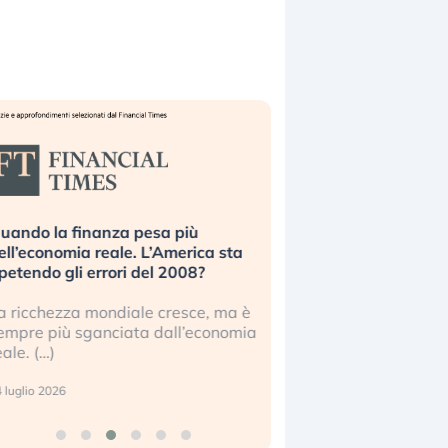
uando la finanza pesa più
Russia e Cina pronti
ell’economia reale. L’America sta
Starlink. Gli investit
ipetendo gli errori del 2008?
sottovalutando il ris
a ricchezza mondiale cresce, ma è
Gli investitori tech c
empre più sganciata dall’economia
ignorare il rischio geop
eale. (…)
17 luglio 2026
 luglio 2026