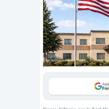
Dalle valutazioni estr
correzione. Cosa sta g
repricing degli asset?
Gli investitori stanno 
mostrando segni di s
Agg
verso le (…)
Fon
3 agosto 2026