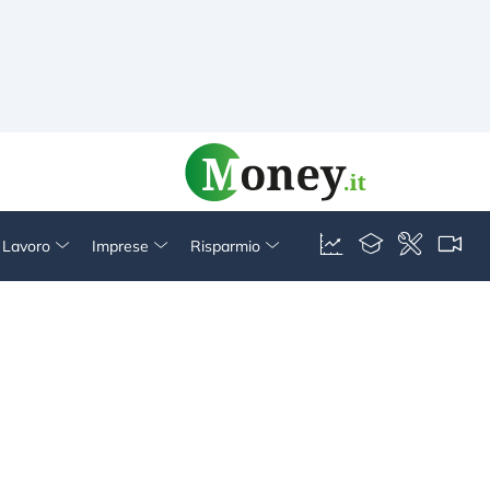
& Lavoro
Imprese
Risparmio