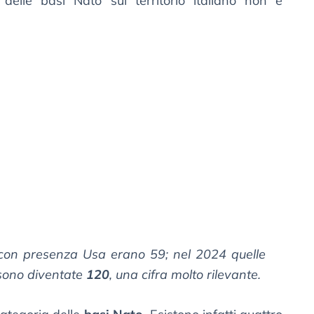
delle basi Nato sul territorio italiano non è
i con presenza Usa erano 59; nel 2024 quelle
ono diventate
120
, una cifra molto rilevante.