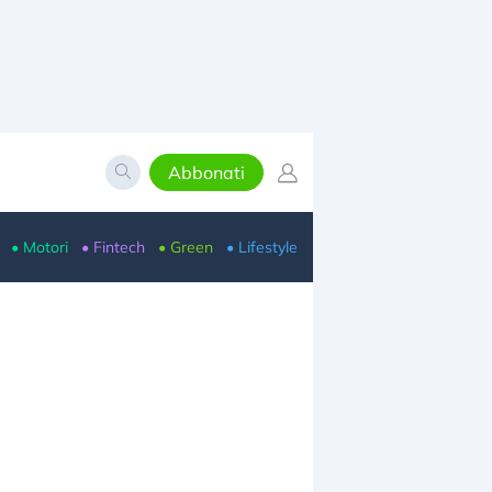
Abbonati
• Motori
• Fintech
• Green
• Lifestyle