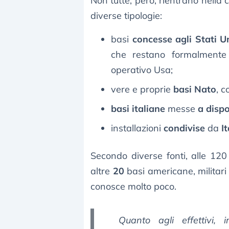
Non tutte, però, rientrano nella 
diverse tipologie:
basi
concesse agli Stati Un
che restano formalmente s
operativo Usa;
vere e proprie
basi Nato
, 
basi italiane
messe
a dispo
installazioni
condivise
da
It
Secondo diverse fonti, alle 12
altre
20
basi americane, militari 
conosce molto poco.
Quanto agli effettivi,