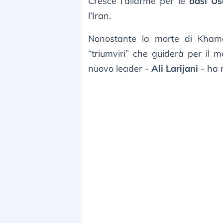
Cresce l’allarme per le
basi Usa
l’Iran.
Nonostante la morte di Khamen
“triumviri” che guiderà per il m
nuovo leader -
Ali Larijani
- ha 