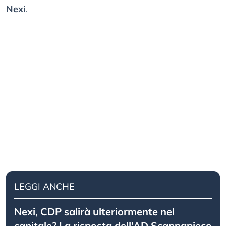
Nexi
.
LEGGI ANCHE
Nexi, CDP salirà ulteriormente nel
capitale? La risposta dell’AD Scannapieco