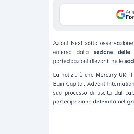
verso le (…)
Agg
Fon
3 agosto 2026
Azioni Nexi sotto osservazione
emersa dalla
sezione delle
partecipazioni rilevanti nelle
soc
La notizia è che
Mercury UK
, i
Bain Capital, Advent Internation
suo processo di uscita dal cap
partecipazione detenuta nel g