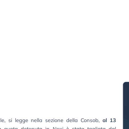
le, si legge nella sezione della Consob,
al 13
la quota detenuta in Nexi è stata tagliata dal