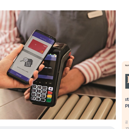
eme alla
«La mia vita è rovinata». Investitori
Q
uidando il
in preda al panico dopo lo scoppio
d
della bolla AI
r
finalmente
Il crollo della bolla AI travolge il
L
tanchezza
Kospi, mentre gli investitori retail (…)
s