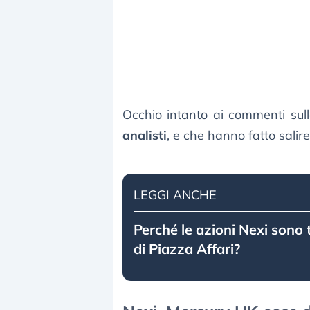
Occhio intanto ai commenti sull
analisti
, e che hanno fatto salire 
LEGGI ANCHE
Perché le azioni Nexi sono t
di Piazza Affari?