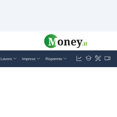
& Lavoro
Imprese
Risparmio