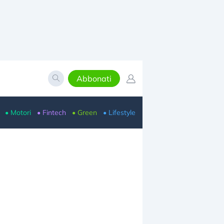
Abbonati
• Motori
• Fintech
• Green
• Lifestyle