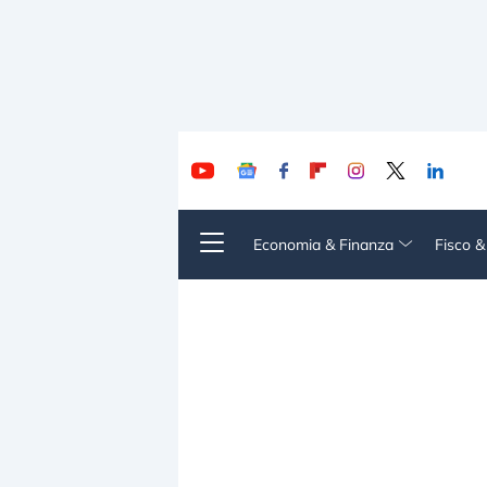
Economia & Finanza
Fisco 