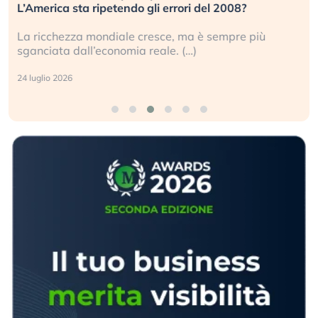
L’America sta ripetendo gli errori del 2008?
La ricchezza mondiale cresce, ma è sempre più
sganciata dall’economia reale. (…)
24 luglio 2026