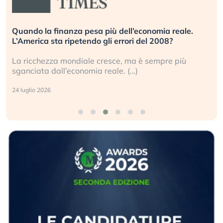
e.
Russia e Cina pronti a spegnere Starlink. Gli
investitori stanno sottovalutando il rischio?
Gli investitori tech continuano a ignorare il rischio
geopolitico: il (…)
17 luglio 2026