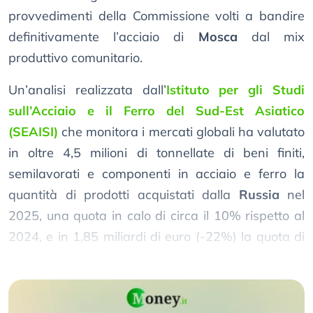
provvedimenti della Commissione volti a bandire
definitivamente l’acciaio di
Mosca
dal mix
produttivo comunitario.
Un’analisi realizzata dall’
Istituto per gli Studi
sull’Acciaio e il Ferro del Sud-Est Asiatico
(SEAISI)
che monitora i mercati globali ha valutato
in oltre 4,5 milioni di tonnellate di beni finiti,
semilavorati e componenti in acciaio e ferro la
quantità di prodotti acquistati dalla
Russia
nel
2025, una quota in calo di circa il 10% rispetto al
2024, e in 1,85 miliardi di euro (-22%) la quota di
risorse fornite a
Mosca
.