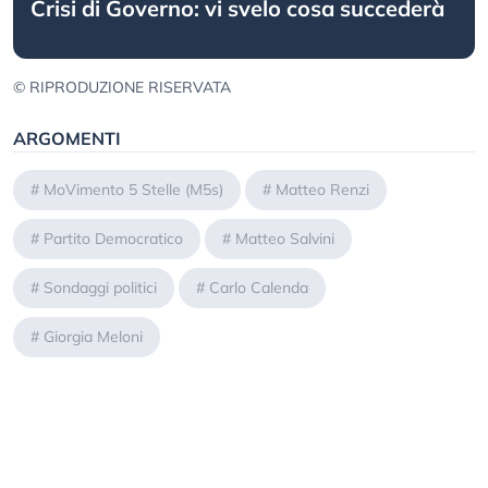
Crisi di Governo: vi svelo cosa succederà
© RIPRODUZIONE RISERVATA
ARGOMENTI
#
MoVimento 5 Stelle (M5s)
#
Matteo Renzi
#
Partito Democratico
#
Matteo Salvini
#
Sondaggi politici
#
Carlo Calenda
#
Giorgia Meloni