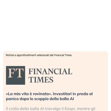
Quando la finanza pesa più dell’economia reale.
L’America sta ripetendo gli errori del 2008?
li
La ricchezza mondiale cresce, ma è sempre più