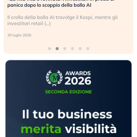
L’America sta ripetendo gli errori del 2008?
La ricchezza mondiale cresce, ma è sempre più
sganciata dall’economia reale. (…)
24 luglio 2026