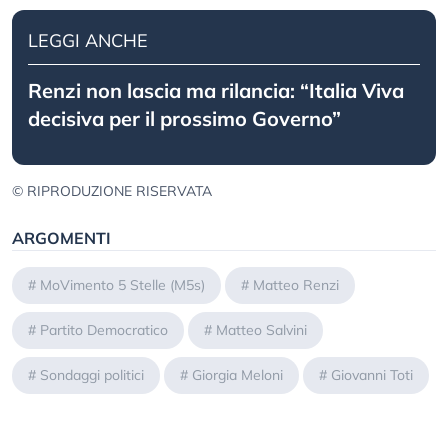
LEGGI ANCHE
Renzi non lascia ma rilancia: “Italia Viva
decisiva per il prossimo Governo”
© RIPRODUZIONE RISERVATA
ARGOMENTI
#
MoVimento 5 Stelle (M5s)
#
Matteo Renzi
#
Partito Democratico
#
Matteo Salvini
#
Sondaggi politici
#
Giorgia Meloni
#
Giovanni Toti