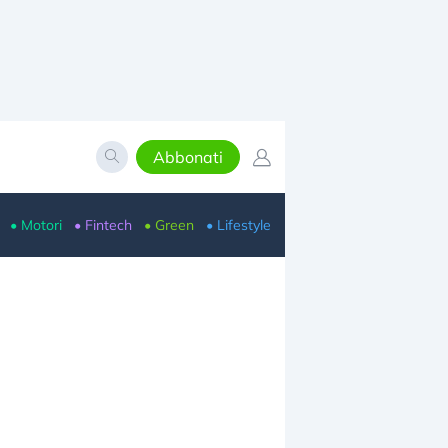
Abbonati
• Motori
• Fintech
• Green
• Lifestyle