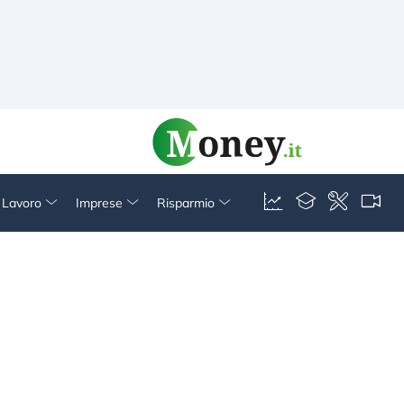
& Lavoro
Imprese
Risparmio