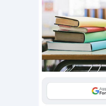
Dalle valutazioni estr
correzione. Cosa sta g
repricing degli asset?
Gli investitori stanno 
mostrando segni di s
verso le (…)
Agg
Fon
3 agosto 2026