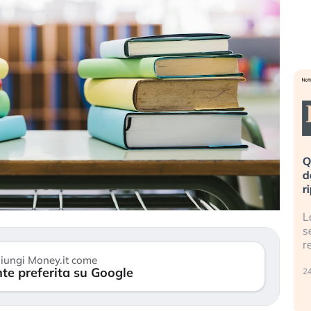
eme alla
«La mia vita è rovinata». Investitori
Q
uidando il
in preda al panico dopo lo scoppio
d
della bolla AI
r
finalmente
Il crollo della bolla AI travolge il
L
tanchezza
Kospi, mentre gli investitori retail (…)
s
r
30 luglio 2026
iungi Money.it come
te preferita su Google
24