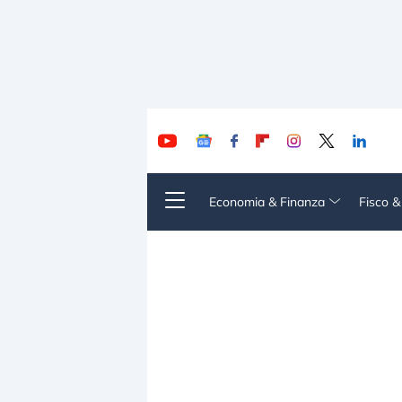
Economia & Finanza
Fisco 