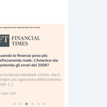
uando la finanza pesa più
Russia e Cina pronti
ell’economia reale. L’America sta
Starlink. Gli investit
ipetendo gli errori del 2008?
sottovalutando il ris
a ricchezza mondiale cresce, ma è
Gli investitori tech c
empre più sganciata dall’economia
ignorare il rischio geop
eale. (…)
17 luglio 2026
 luglio 2026