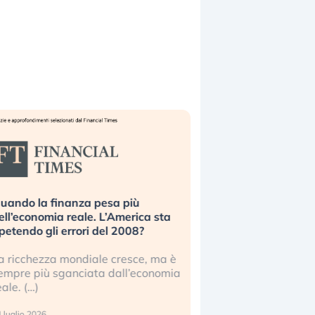
uando la finanza pesa più
Russia e Cina pronti
ell’economia reale. L’America sta
Starlink. Gli investit
ipetendo gli errori del 2008?
sottovalutando il ris
a ricchezza mondiale cresce, ma è
Gli investitori tech c
empre più sganciata dall’economia
ignorare il rischio geop
eale. (…)
17 luglio 2026
 luglio 2026