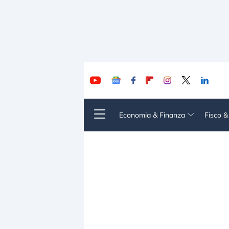
Economia & Finanza
Fisco 