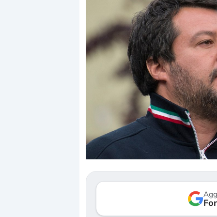
Dalle valutazioni estr
correzione. Cosa sta g
repricing degli asset?
Gli investitori stanno 
mostrando segni di s
Agg
verso le (…)
Fon
3 agosto 2026