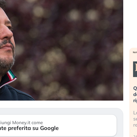
eme alla
«La mia vita è rovinata». Investitori
Q
uidando il
in preda al panico dopo lo scoppio
d
della bolla AI
r
finalmente
Il crollo della bolla AI travolge il
L
tanchezza
Kospi, mentre gli investitori retail (…)
s
iungi Money.it come
r
te preferita su Google
30 luglio 2026
24