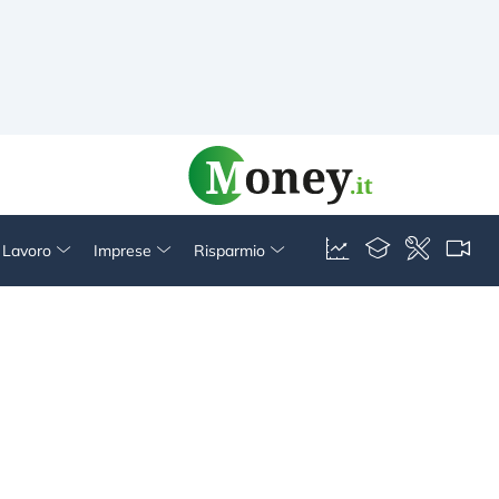
& Lavoro
Imprese
Risparmio