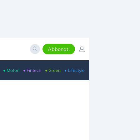
Abbonati
• Motori
• Fintech
• Green
• Lifestyle