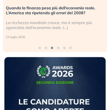
a reale.
Russia e Cina pronti a spegnere Starlink. Gl
08?
investitori stanno sottovalutando il rischio?
re più
Gli investitori tech continuano a ignorare il r
geopolitico: il (…)
17 luglio 2026