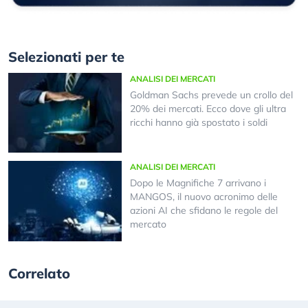
Selezionati per te
ANALISI DEI MERCATI
Goldman Sachs prevede un crollo del
20% dei mercati. Ecco dove gli ultra
ricchi hanno già spostato i soldi
ANALISI DEI MERCATI
Dopo le Magnifiche 7 arrivano i
MANGOS, il nuovo acronimo delle
azioni AI che sfidano le regole del
mercato
Correlato