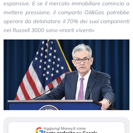
espansive. E se il mercato immobiliare comincia a
mettere pressione, il comparto Oil&Gas potrebbe
operare da detonatore: il 70% dei suoi componenti
nel Russell 3000 sono «morti viventi»
Aggiungi Money.it come
Fonte preferita su Google