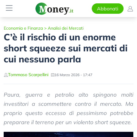
Abbonati
Economia e Finanza
>
Analisi dei Mercati
C’è il rischio di un enorme
short squeeze sui mercati di
cui nessuno parla
Tommaso Scarpellini
16 Marzo 2026 - 17:47
Paura, guerra e petrolio alto spingono molti
investitori a scommettere contro il mercato. Ma
proprio questo eccesso di pessimismo potrebbe
preparare il terreno per un violento short squeeze.