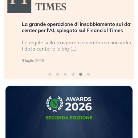
La grande operazione di insabbiamento sui data
center per l’AI, spiegata sul Financial Times
Le regole sulla trasparenza sembrano non valere per
i data center e le big (…)
9 luglio 2026