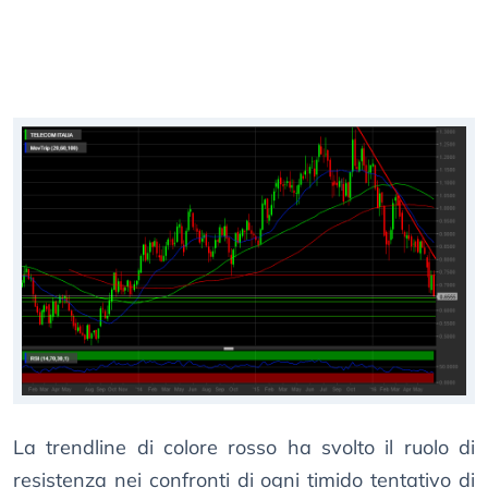
La trendline di colore rosso ha svolto il ruolo di
resistenza nei confronti di ogni timido tentativo di