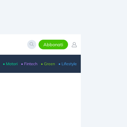
Abbonati
• Motori
• Fintech
• Green
• Lifestyle