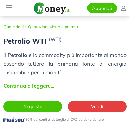
Abbonati
Quotazioni >
Quotazioni Materie prime >
(WTI)
Petrolio WTI
Il
Petrolio
è la commodity più importante al mondo
essendo tuttora la primaria fonte di energia
disponibile per l’umanità.
Continua a leggere...
Acquista
Vendi
*80% dei conti al dettaglio di CFD perdono denaro.