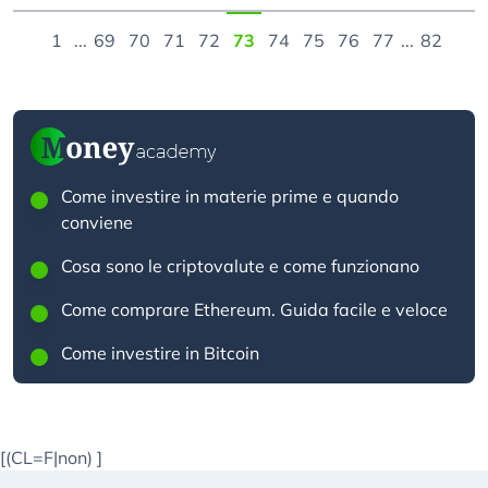
1
...
69
70
71
72
73
74
75
76
77
...
82
Come investire in materie prime e quando
conviene
Cosa sono le criptovalute e come funzionano
Come comprare Ethereum. Guida facile e veloce
Come investire in Bitcoin
[(CL=F|non)
]