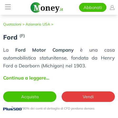
Abbonati
Quotazioni >
Azionario USA >
(F)
Ford
La
Ford Motor Company
è una casa
automobilistica statunitense, fondata da Henry
Ford a Dearborn (Michigan) nel 1903.
Continua a leggere...
Acquista
Vendi
*80% dei conti al dettaglio di CFD perdono denaro.