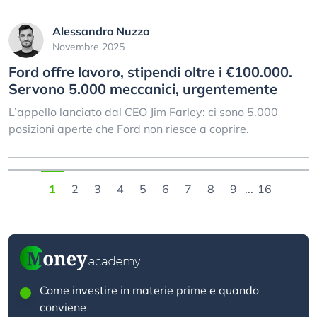
Alessandro Nuzzo
Novembre 2025
Ford offre lavoro, stipendi oltre i €100.000.
Servono 5.000 meccanici, urgentemente
L’appello lanciato dal CEO Jim Farley: ci sono 5.000
posizioni aperte che Ford non riesce a coprire.
1
2
3
4
5
6
7
8
9
...
16
Come investire in materie prime e quando
conviene