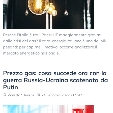
Perché l’Italia è tra i Paesi UE maggiormente gravati
dalla crisi del gas? Il caro-energia italiano è uno dei più
pesanti: per capirne il motivo, occorre analizzare il
mercato energetico nazionale.
Prezzo gas: cosa succede ora con la
guerra Russia-Ucraina scatenata da
Putin
Violetta Silvestri
24 Febbraio 2022 - 09:42