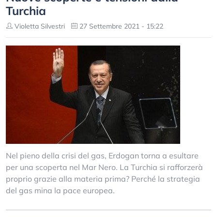
Turchia
Violetta Silvestri
27 Settembre 2021 - 15:22
Nel pieno della crisi del gas, Erdogan torna a esultare
per una scoperta nel Mar Nero. La Turchia si rafforzerà
proprio grazie alla materia prima? Perché la strategia
del gas mina la pace europea.