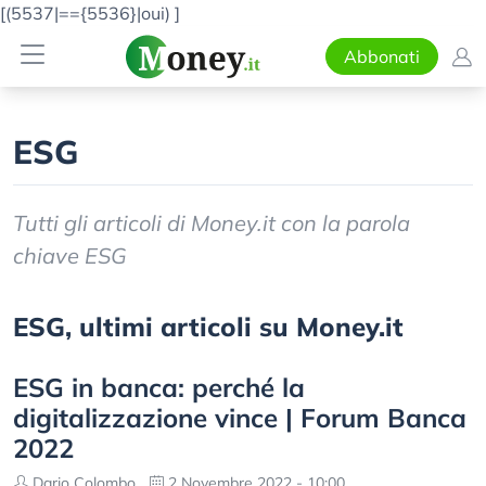
[(5537|=={5536}|oui)
]
Abbonati
ESG
Tutti gli articoli di Money.it con la parola
chiave ESG
ESG, ultimi articoli su Money.it
ESG in banca: perché la
digitalizzazione vince | Forum Banca
2022
Dario Colombo
2 Novembre 2022 - 10:00