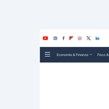
Economia & Finanza
Fisco 