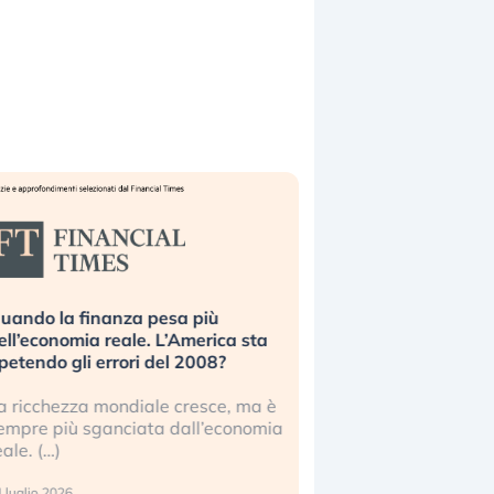
uando la finanza pesa più
Russia e Cina pronti
ell’economia reale. L’America sta
Starlink. Gli investit
ipetendo gli errori del 2008?
sottovalutando il ris
a ricchezza mondiale cresce, ma è
Gli investitori tech c
empre più sganciata dall’economia
ignorare il rischio geop
eale. (…)
17 luglio 2026
 luglio 2026