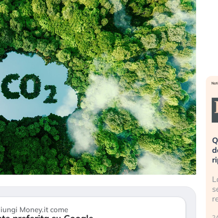
eme alla
«La mia vita è rovinata». Investitori
Q
uidando il
in preda al panico dopo lo scoppio
d
della bolla AI
r
finalmente
Il crollo della bolla AI travolge il
L
tanchezza
Kospi, mentre gli investitori retail (…)
s
r
30 luglio 2026
iungi Money.it come
24