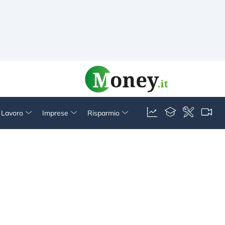
& Lavoro
Imprese
Risparmio