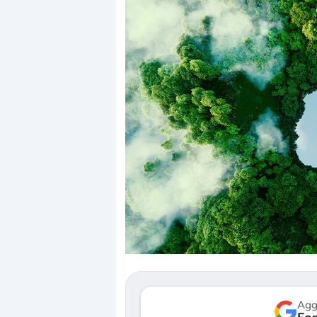
Dalle valutazioni estr
correzione. Cosa sta g
repricing degli asset?
Gli investitori stanno 
mostrando segni di s
verso le (…)
Agg
3 agosto 2026