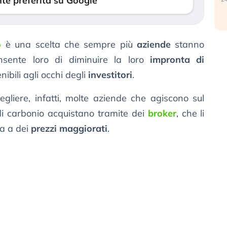
te preferita su Google
o
è una scelta che sempre più
aziende
stanno
sente loro di diminuire la loro
impronta di
nibili agli occhi degli
investitori
.
gliere, infatti, molte aziende che agiscono sul
di carbonio acquistano tramite dei
broker
, che li
da a dei
prezzi maggiorati
.