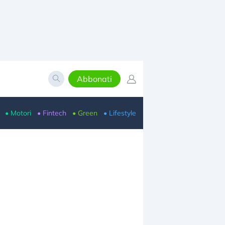
Abbonati
• Motori
• Fintech
• Green
• Lifestyle