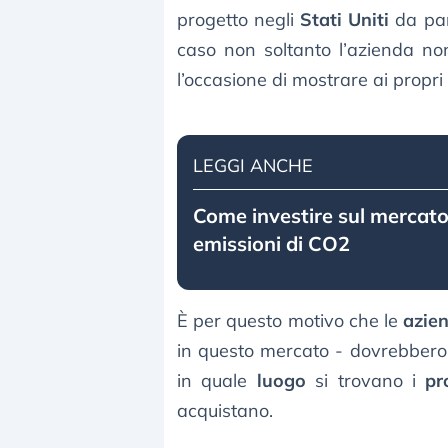
progetto negli
Stati Uniti
da par
caso non soltanto l’azienda no
l’occasione di mostrare ai propri
LEGGI ANCHE
Come investire sul mercato
emissioni di CO2
È per questo motivo che le
azie
in questo mercato - dovrebbero
in quale
luogo
si trovano i
pr
acquistano.