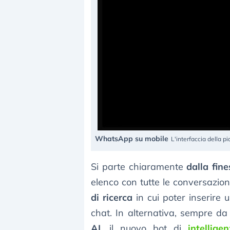
WhatsApp su mobile
L'interfaccia della p
Si parte chiaramente
dalla fine
elenco con tutte le conversazion
di ricerca
in cui poter inserire
chat. In alternativa, sempre da
AI
, il nuovo bot di
intelligen