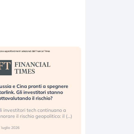
ussia e Cina pronti a spegnere
La grande operazion
tarlink. Gli investitori stanno
insabbiamento sui da
ottovalutando il rischio?
l’AI, spiegata sul Fi
li investitori tech continuano a
Le regole sulla trasp
gnorare il rischio geopolitico: il (…)
sembrano non valere 
center e le big (…)
 luglio 2026
9 luglio 2026