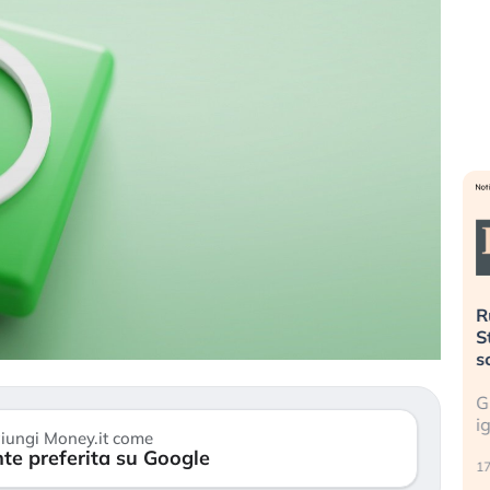
». Investitori
Quando la finanza pesa più
R
o lo scoppio
dell’economia reale. L’America sta
S
ripetendo gli errori del 2008?
s
travolge il
La ricchezza mondiale cresce, ma è
G
itori retail (…)
sempre più sganciata dall’economia
i
iungi Money.it come
reale. (…)
te preferita su Google
17
24 luglio 2026