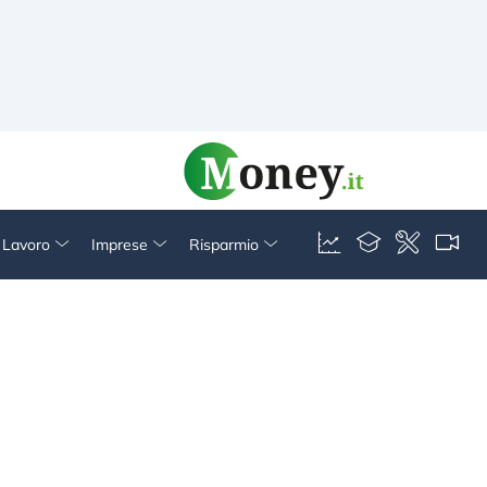
& Lavoro
Imprese
Risparmio