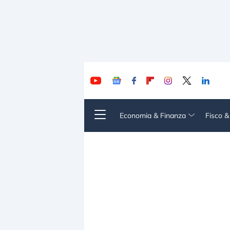
Economia & Finanza
Fisco 