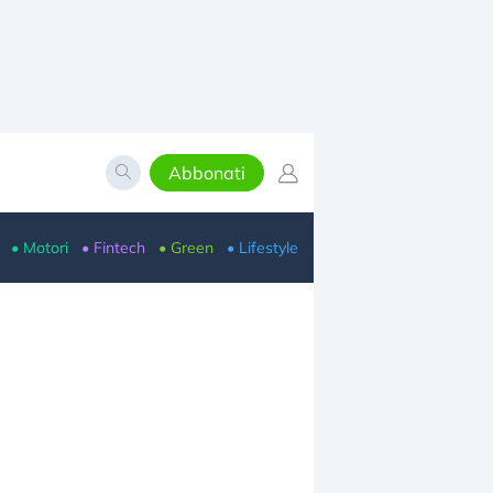
Abbonati
• Motori
• Fintech
• Green
• Lifestyle