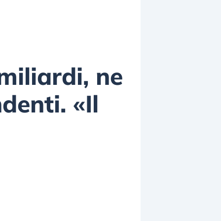
iliardi, ne
enti. «Il