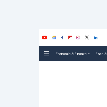
Economia & Finanza
Fisco 