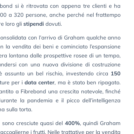
bond si è ritrovata con appena tre clienti e ha
 900 a 320 persone, anche perché nel frattempo
e loro gli
stipendi
dovuti.
 consolidata con l’arrivo di Graham qualche anno
on la vendita dei beni e cominciato l’espansione
era lontana dalle prospettive rosee di un tempo,
ndersi con una nuova divisione di costruzione
è assunto un bel rischio, investendo circa
150
tture per i
data center
, ma è stato ben ripagato.
antito a Fibrebond una crescita notevole, finché
durante la pandemia e il picco dell’intelligenza
a sulla torta.
a sono cresciute quasi del
400%
, quindi Graham
ccoglierne i frutti. Nelle trattative per la vendita