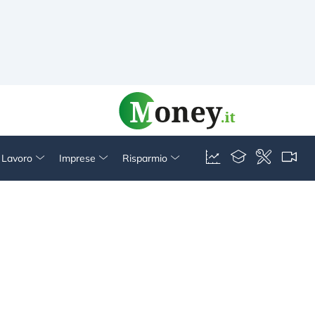
& Lavoro
Imprese
Risparmio