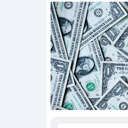
Dalle valutazioni estr
correzione. Cosa sta g
repricing degli asset?
Gli investitori stanno 
mostrando segni di s