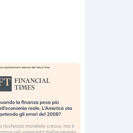
uando la finanza pesa più
Russia e Cina pronti
ell’economia reale. L’America sta
Starlink. Gli investit
ipetendo gli errori del 2008?
sottovalutando il ris
a ricchezza mondiale cresce, ma è
Gli investitori tech c
empre più sganciata dall’economia
ignorare il rischio geop