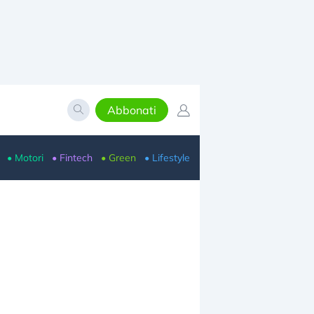
Abbonati
• Motori
• Fintech
• Green
• Lifestyle