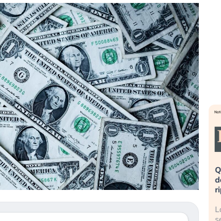
eme alla
«La mia vita è rovinata». Investitori
Q
uidando il
in preda al panico dopo lo scoppio
d
della bolla AI
r
finalmente
Il crollo della bolla AI travolge il
L
tanchezza
Kospi, mentre gli investitori retail (…)
s