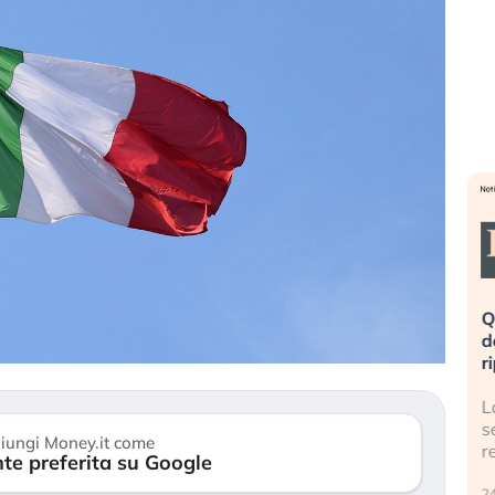
eme alla
«La mia vita è rovinata». Investitori
Q
uidando il
in preda al panico dopo lo scoppio
d
della bolla AI
r
finalmente
Il crollo della bolla AI travolge il
L
tanchezza
Kospi, mentre gli investitori retail (…)
s
iungi Money.it come
r
te preferita su Google
30 luglio 2026
24