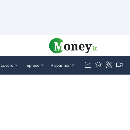
& Lavoro
Imprese
Risparmio