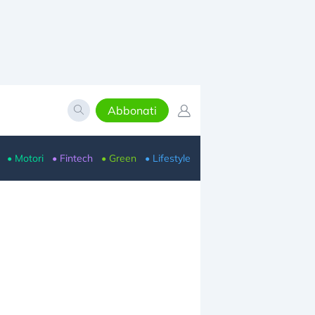
Abbonati
• Motori
• Fintech
• Green
• Lifestyle