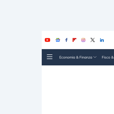
Economia & Finanza
Fisco 