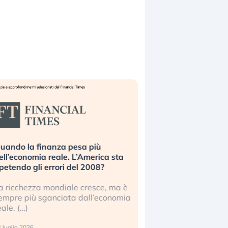
uando la finanza pesa più
Russia e Cina pronti
ell’economia reale. L’America sta
Starlink. Gli investit
ipetendo gli errori del 2008?
sottovalutando il ris
a ricchezza mondiale cresce, ma è
Gli investitori tech c
empre più sganciata dall’economia
ignorare il rischio geop
eale. (…)
17 luglio 2026
 luglio 2026