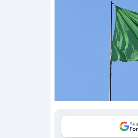
Dalle valutazioni estr
correzione. Cosa sta g
repricing degli asset?
Gli investitori stanno 
mostrando segni di s
Agg
verso le (…)
Fon
3 agosto 2026