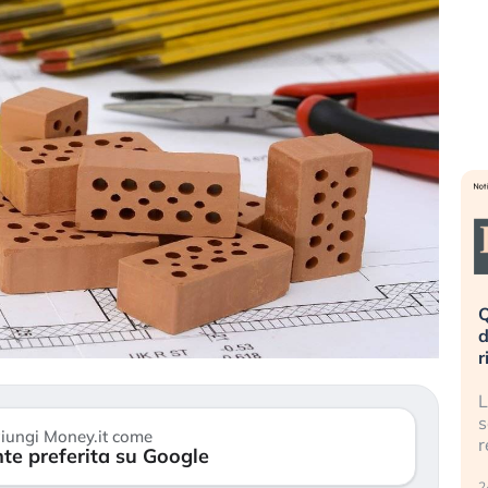
eme alla
«La mia vita è rovinata». Investitori
Q
uidando il
in preda al panico dopo lo scoppio
d
della bolla AI
r
finalmente
Il crollo della bolla AI travolge il
L
tanchezza
Kospi, mentre gli investitori retail (…)
s
iungi Money.it come
r
te preferita su Google
30 luglio 2026
24