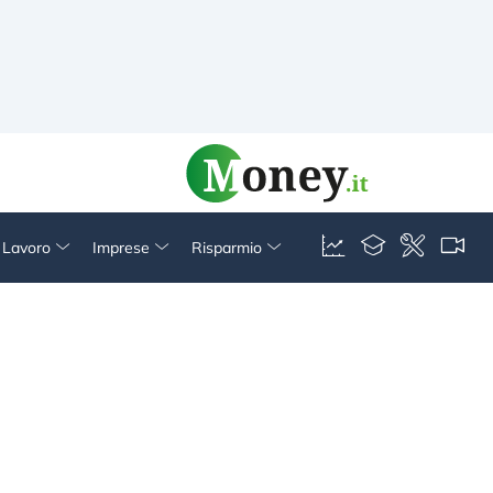
& Lavoro
Imprese
Risparmio