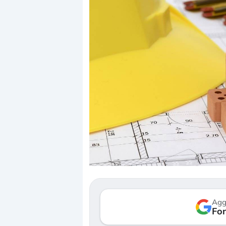
Dalle valutazioni estr
correzione. Cosa sta g
repricing degli asset?
Gli investitori stanno 
mostrando segni di s
Agg
verso le (…)
Fon
3 agosto 2026