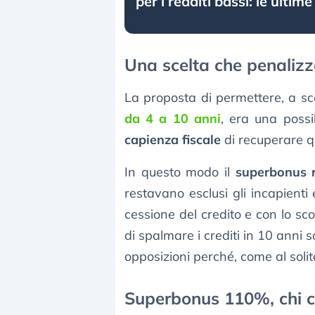
per i redditi bassi: le ultim
Una scelta che penalizza
La proposta di permettere, a sce
da 4 a 10 anni
, era una poss
capienza fiscale
di recuperare qu
In questo modo il
superbonus r
restavano esclusi gli incapienti 
cessione del credito e con lo scon
di spalmare i crediti in 10 anni 
opposizioni perché, come al solito
Superbonus 110%, chi ci