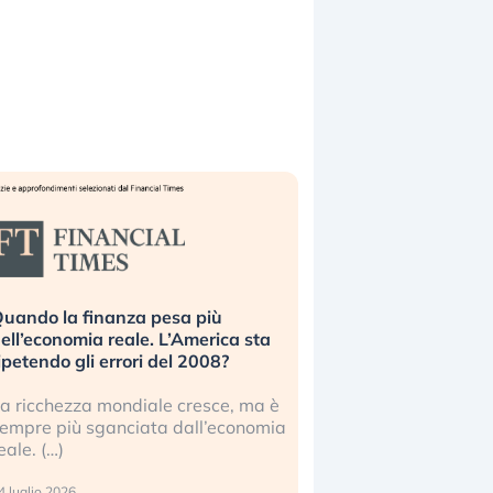
uando la finanza pesa più
Russia e Cina pronti
ell’economia reale. L’America sta
Starlink. Gli investit
ipetendo gli errori del 2008?
sottovalutando il ris
a ricchezza mondiale cresce, ma è
Gli investitori tech c
empre più sganciata dall’economia
ignorare il rischio geop
eale. (…)
17 luglio 2026
 luglio 2026