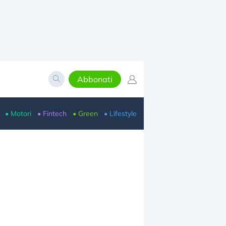
Abbonati
• Motori
• Fintech
• Green
• Lifestyle