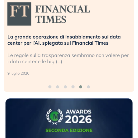
La grande operazione di insabbiamento sui data
center per l’AI, spiegata sul Financial Times
Le regole sulla trasparenza sembrano non valere per
i data center e le big (…)
9 luglio 2026