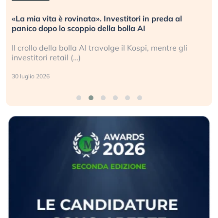
. Investitori in preda al
Quando la finanza pesa pi
della bolla AI
L’America sta ripetendo gl
ravolge il Kospi, mentre gli
La ricchezza mondiale cre
sganciata dall’economia re
24 luglio 2026