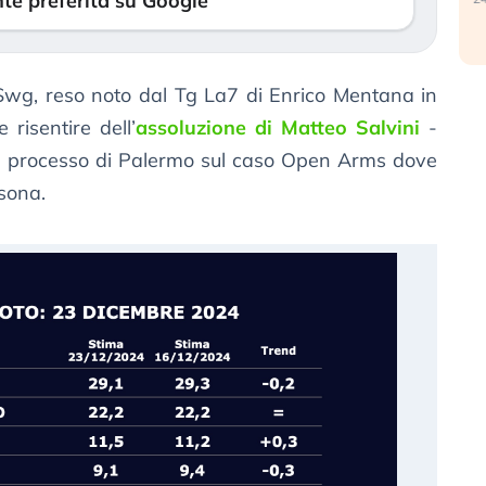
te preferita su Google
Swg, reso noto dal Tg La7 di Enrico Mentana in
risentire dell’
assoluzione di Matteo Salvini
-
nel processo di Palermo sul caso Open Arms dove
sona.