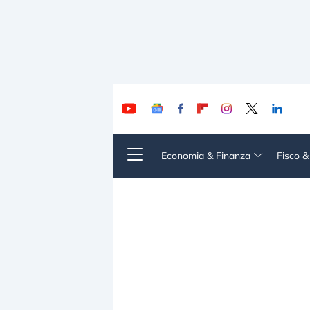
Economia & Finanza
Fisco 