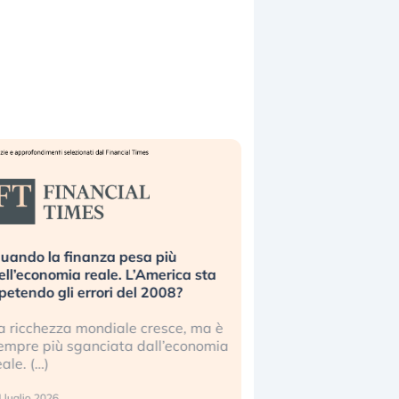
uando la finanza pesa più
Russia e Cina pronti
ell’economia reale. L’America sta
Starlink. Gli investit
ipetendo gli errori del 2008?
sottovalutando il ris
a ricchezza mondiale cresce, ma è
Gli investitori tech c
empre più sganciata dall’economia
ignorare il rischio geop
eale. (…)
17 luglio 2026
 luglio 2026