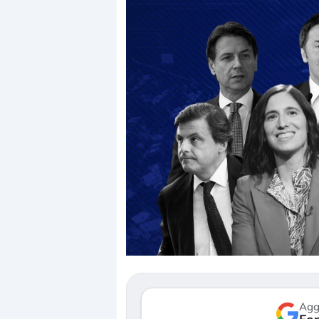
Dalle valutazioni estr
correzione. Cosa sta g
repricing degli asset?
Gli investitori stanno 
mostrando segni di s
verso le (…)
Agg
3 agosto 2026