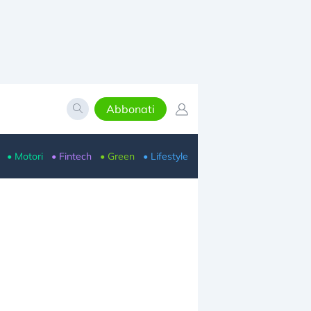
Abbonati
• Motori
• Fintech
• Green
• Lifestyle