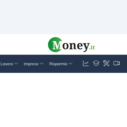
& Lavoro
Imprese
Risparmio