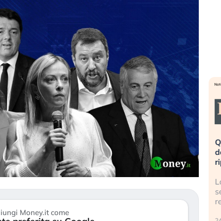
eme alla
«La mia vita è rovinata». Investitori
Q
uidando il
in preda al panico dopo lo scoppio
d
della bolla AI
r
finalmente
Il crollo della bolla AI travolge il
L
tanchezza
Kospi, mentre gli investitori retail (…)
s
r
30 luglio 2026
iungi Money.it come
24