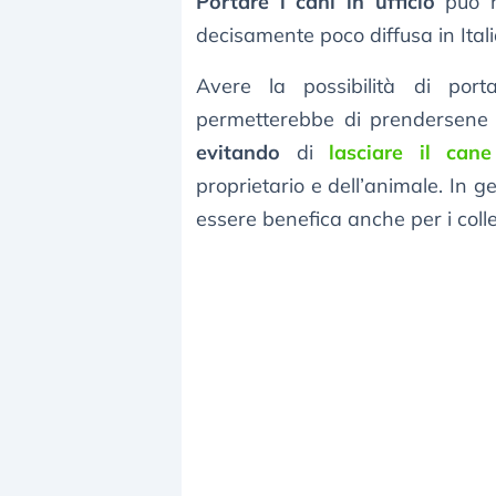
Portare i cani in ufficio
può ri
decisamente poco diffusa in Itali
Avere la possibilità di port
permetterebbe di prendersene c
evitando
di
lasciare il can
proprietario e dell’animale. In g
essere benefica anche per i colle