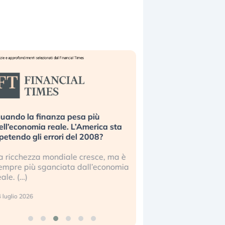
uando la finanza pesa più
Russia e Cina pronti
ell’economia reale. L’America sta
Starlink. Gli investit
ipetendo gli errori del 2008?
sottovalutando il ris
a ricchezza mondiale cresce, ma è
Gli investitori tech c
empre più sganciata dall’economia
ignorare il rischio geop
eale. (…)
17 luglio 2026
 luglio 2026