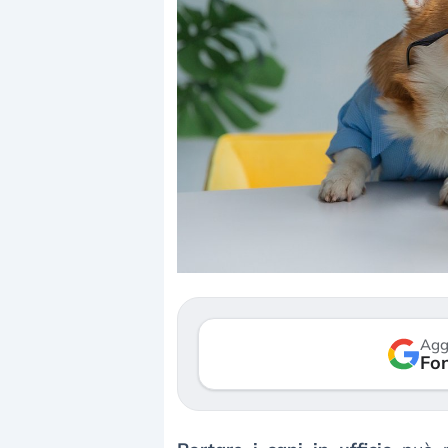
Dalle valutazioni estr
correzione. Cosa sta g
repricing degli asset?
Gli investitori stanno 
mostrando segni di s
Agg
verso le (…)
Fon
3 agosto 2026