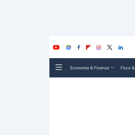
Economia & Finanza
Fisco 