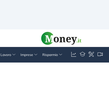
& Lavoro
Imprese
Risparmio