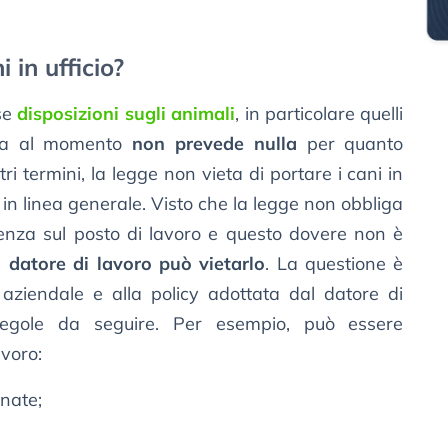
 in ufficio?
rse
disposizioni sugli animali
, in particolare quelli
ma al momento
non prevede nulla
per quanto
ltri termini, la legge non vieta di portare i cani in
o in linea generale. Visto che la legge non obbliga
nza sul posto di lavoro e questo dovere non è
il datore di lavoro può vietarlo
. La questione è
aziendale e alla policy adottata dal datore di
regole da seguire. Per esempio, può essere
avoro:
rnate;
;