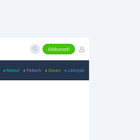
Abbonati
• Motori
• Fintech
• Green
• Lifestyle