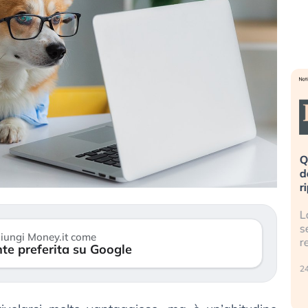
eme alla
«La mia vita è rovinata». Investitori
Q
uidando il
in preda al panico dopo lo scoppio
d
della bolla AI
r
finalmente
Il crollo della bolla AI travolge il
L
tanchezza
Kospi, mentre gli investitori retail (…)
s
iungi Money.it come
r
te preferita su Google
30 luglio 2026
24