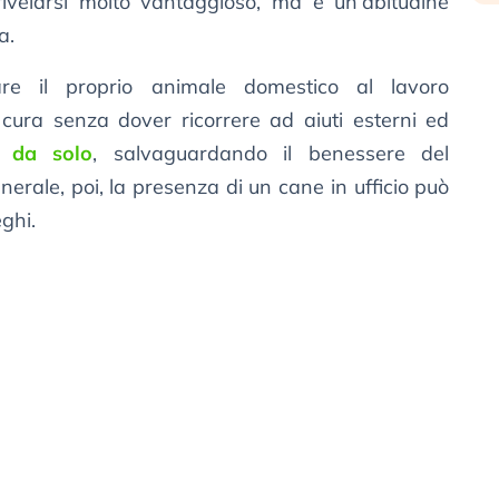
velarsi molto vantaggioso, ma è un’abitudine
a.
are il proprio animale domestico al lavoro
ura senza dover ricorrere ad aiuti esterni ed
e da solo
, salvaguardando il benessere del
enerale, poi, la presenza di un cane in ufficio può
ghi.