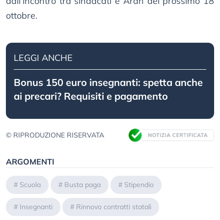
dall’incontro tra sindacati e Aran del prossimo 18
ottobre.
LEGGI ANCHE
Bonus 150 euro insegnanti: spetta anche
ai precari? Requisiti e pagamento
© RIPRODUZIONE RISERVATA
ARGOMENTI
#
Scuola
#
Busta paga
#
Stipendio
#
Insegnanti
#
Rinnovo contratti statali